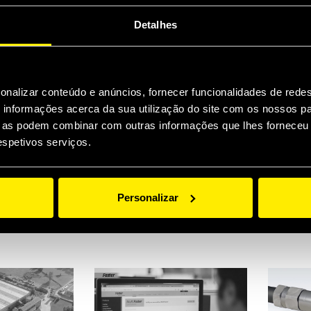
Detalhes
ter Videos represent a useful
ifferent aspects
 essential when launching a new pro
onalizar conteúdo e anúncios, fornecer funcionalidades de redes
informações acerca da sua utilização do site com os nossos pa
wing the technical aspect, the advan
ue as podem combinar com outras informações que lhes forneceu 
y and the application of our creatio
respetivos serviços.
 viewer to take a quick journey in ou
scovering our values, our history an
Personalizar
 behind our success.