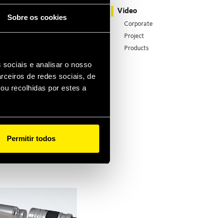
Video
Sobre os cookies
 tool for
Corporate
Project
Products
duct, they
 sociais e analisar o nosso
rceiros de redes sociais, de
ced
ou recolhidas por estes a
ns; they
r Faster
d the key
Permitir todos