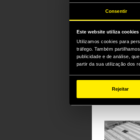
Consentir
Our Fas
many d
Este website utiliza cookies
They are
Utilizamos cookies para pers
tráfego. Também partilhamos 
help sho
publicidade e de análise, q
technolog
partir da sua utilização dos 
allow the
world, di
Rejeitar
elements