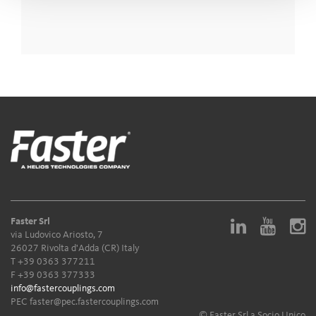
Faster Srl
via Ludovico Ariosto, 7
26027 Rivolta d'Adda (CR) Italy
T
+39 0363 377211
F +39 0363 377333
info@fastercouplings.com
PEC
faster@pec.fastercouplings.com
© Faster Srl a Socio Unico