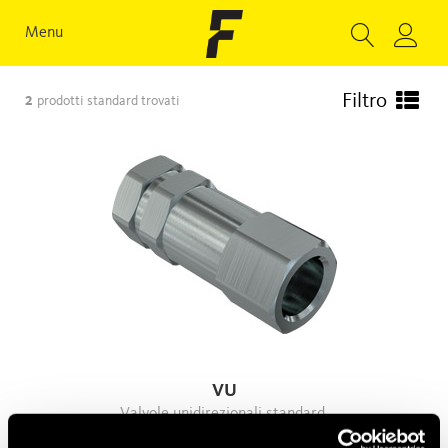
Menu
Filtro
2
prodotti standard trovati
VU
Valvole unidirezionali standard