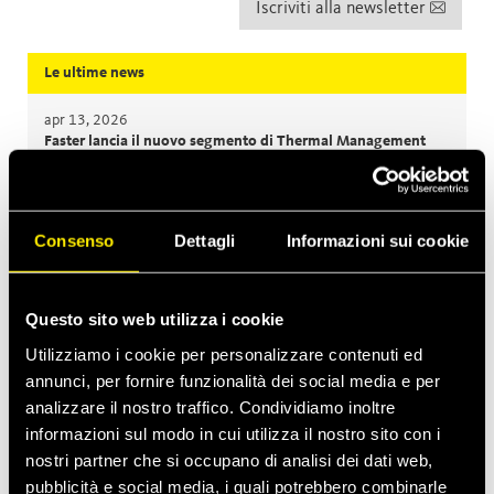
Iscriviti alla newsletter
Le ultime news
apr 13, 2026
Faster lancia il nuovo segmento di Thermal Management
Costruzioni
mar 2, 2026
MultiQTC: la soluzione con il miglior rapporto
Consenso
Dettagli
Informazioni sui cookie
costi/benefici per escavatori di grandi dimensioni ed
escavatori da demolizione
Questo sito web utilizza i cookie
gen 29, 2026
Utilizziamo i cookie per personalizzare contenuti ed
Quick Swivel: durata senza pari e prestazioni senza perdite
annunci, per fornire funzionalità dei social media e per
analizzare il nostro traffico. Condividiamo inoltre
I prossimi eventi
informazioni sul modo in cui utilizza il nostro sito con i
nostri partner che si occupano di analisi dei dati web,
Costruzioni
set
15
pubblicità e social media, i quali potrebbero combinarle