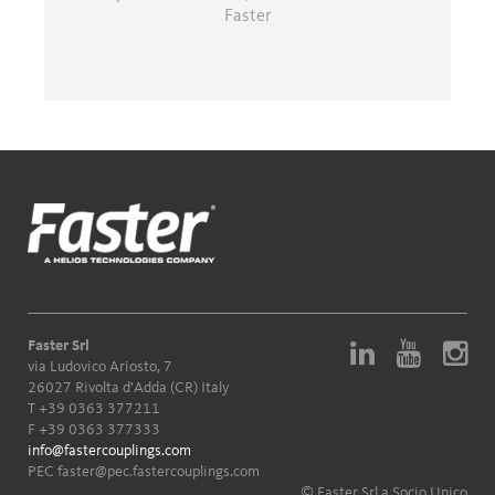
Faster
Faster Srl
via Ludovico Ariosto, 7
26027 Rivolta d'Adda (CR) Italy
T
+39 0363 377211
F +39 0363 377333
info@fastercouplings.com
PEC
faster@pec.fastercouplings.com
© Faster Srl a Socio Unico