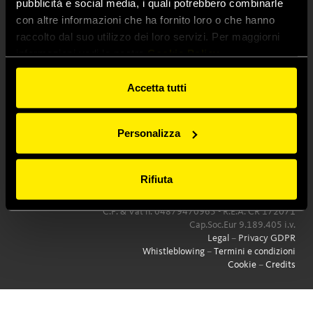
pubblicità e social media, i quali potrebbero combinarle
con altre informazioni che ha fornito loro o che hanno
raccolto dal suo utilizzo dei loro servizi. Per maggiorni
informazioni vedi la nostra
Cookie Policy
Faster Srl
Accetta tutti
via Ludovico Ariosto, 7
26027 Rivolta d'Adda (CR) Italy
T
+39 0363 377211
Personalizza
F +39 0363 377333
info@fastercouplings.com
PEC
faster@pec.fastercouplings.com
© Faster Srl a Socio Unico
Rifiuta
Società soggetta a direzione e coordinamento di Helios Technologies
Inc.
C.F. & Vat n. 04879470963 - R.E.A. CR 172071
Cap.Soc.Eur 9.189.405 i.v.
Legal
–
Privacy GDPR
Whistleblowing
–
Termini e condizioni
Cookie
–
Credits